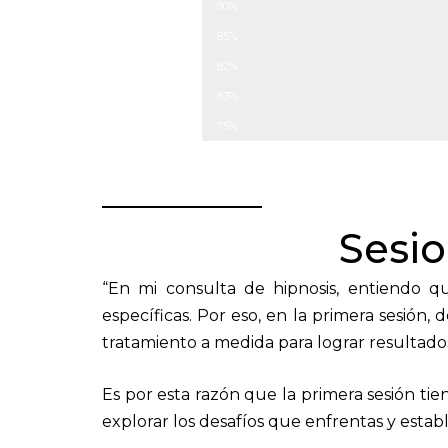
Mejora del sueño
80%
Cambio de hábitos
85%
Mejora de la autoestima
82%
Reducción de la depresión
83%
Rendimiento académico
75%
Sesio
“En mi consulta de hipnosis, entiendo 
específicas. Por eso, en la primera sesión
tratamiento a medida para lograr resultados
Es por esta razón que la primera sesión tien
explorar los desafíos que enfrentas y establ