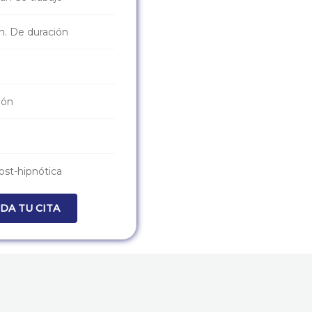
n. De duración
ión
ost-hipnótica
DA TU CITA