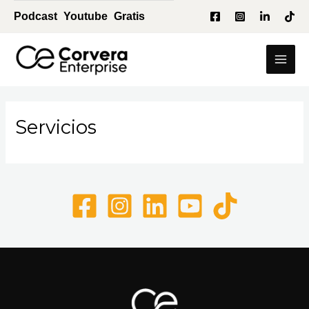
Ir
Podcast
Youtube
Gratis
al
contenido
Mai
Men
Servicios