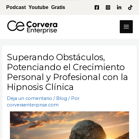
Ir
Navegación
Podcast
Youtube
Gratis
al
de
contenido
entradas
Mai
Men
Superando Obstáculos,
Potenciando el Crecimiento
Personal y Profesional con la
Hipnosis Clínica
Deja un comentario
/
Blog
/ Por
corveraenterprise.com